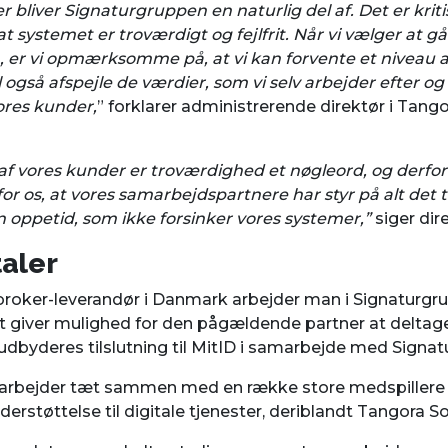
bliver Signaturgruppen en naturlig del af. Det er krit
at systemet er troværdigt og fejlfrit. Når vi vælger a
er vi opmærksomme på, at vi kan forvente et niveau af
også afspejle de værdier, som vi selv arbejder efter og
vores kunder,
” forklarer administrerende direktør i Tango
f vores kunder er troværdighed et nøgleord, og derfor 
 os, at vores samarbejdspartnere har styr på alt det 
en oppetid, som ikke forsinker vores systemer,”
siger dir
taler
roker-leverandør i Danmark arbejder man i Signaturg
et giver mulighed for den pågældende partner at deltage 
udbyderes tilslutning til MitID i samarbejde med Signa
arbejder tæt sammen med en række store medspillere
derstøttelse til digitale tjenester, deriblandt Tangora S