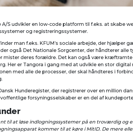
A/S udvikler en low-code platform til f.eks. at skabe 
gssystemer og registreringssystemer.
inder man f.eks. KFUM’s sociale arbejde, der hjælper 
der også Det Nationale Sorgcenter, der håndterer alle t
r mister deres forældre. Det kan også være kræftramte f
g. Her er Tangora i gang med at udvikle en stor digital 
onen med alle de processer, der skal håndteres i forbi
.
ansk Hunderegister, der registrerer over en million da
lvoffentlige forsyningsselskaber er en del af kundeporte
under
vant til at løse indlogningssystemer på en troværdig og
ogningsapparat kommer til at køre i MitID. De mere ell