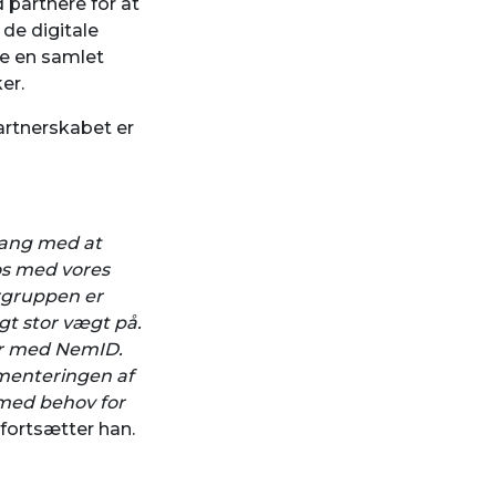
partnere for at
 de digitale
de en samlet
er.
artnerskabet er
gang med at
 os med vores
urgruppen er
agt stor vægt på.
ger med NemID.
ementeringen af
 med behov for
fortsætter han.