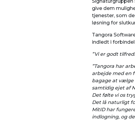
Signaturgruppen 
give dem mulighed
tjenester, som de
løsning for slutk
Tangora Software 
indledt i forbinde
”Vi er godt tilfr
”Tangora har arb
arbejde med en fo
bagage at vælge e
samtidig ejet af 
Det følte vi os t
Det lå naturligt 
MitID har fungere
indlogning, og d