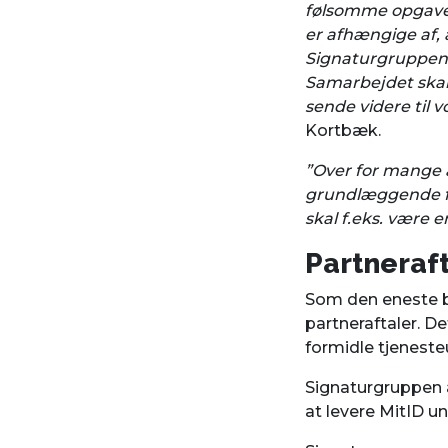
følsomme opgaver 
er afhængige af, 
Signaturgruppen, 
Samarbejdet skal 
sende videre til 
Kortbæk.
”Over for mange a
grundlæggende for
skal f.eks. være 
Partneraf
Som den eneste b
partneraftaler. D
formidle tjeneste
Signaturgruppen 
at levere MitID un