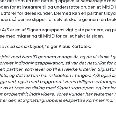
ser det som en helt naturlig opgave at samarbejde med 
en for at integrere til og understøtte brugen at MitID i
 udfører for deres kunder. Dermed kan en partner tilby
unden, så denne slipper for selv at skulle gennem en brok
A/S er en af Signaturgruppens vigtigste partnere, og p
lse med migrering til MitID for ca. et halvt år siden.
edse med samarbejdet,”
siger Klaus Kortbæk.
ejdet med NemID gennem mange år, og da vi skulle i 
rnyet indlogningsapplikation, så var det naturligt for
n partner, som lever op til en række kriterier. Signat
Nets, og det faktum har vi ledelsen i Tangora A/S også l
rygge ved, også med baggrund i vores tidligere erfarin
for os at tage en dialog med Signaturgruppen, og impl
t problemfrit indtil videre. Vores kunder har systemer
et er der, at Signaturgruppens ekspertise kommer ind.”