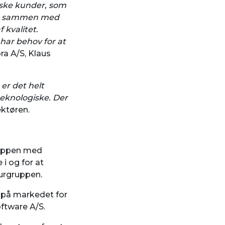
iske kunder, som
t gå sammen med
 kvalitet.
 har behov for at
ra A/S, Klaus
er det helt
teknologiske. Der
ektøren.
ruppen med
i og for at
turgruppen.
 på markedet for
oftware A/S.