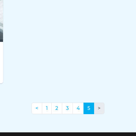
(nuværende)
<
1
2
3
4
5
>