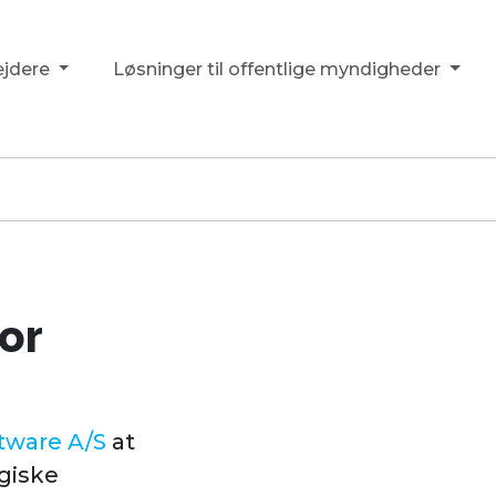
ejdere
Løsninger til offentlige myndigheder
or
tware A/S
at
ogiske