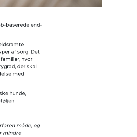
web-baserede end-
gældsramte
yper af sorg. Det
amilier, hvor
rygrad, der skal
ndelse med
nske hunde,
føljen.
 erfaren måde, og
er mindre