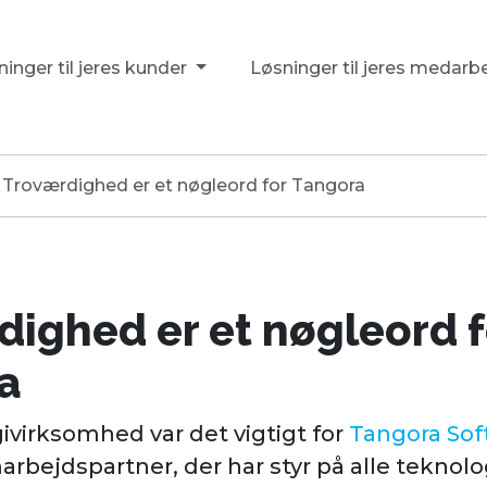
inger til jeres kunder
Løsninger til jeres medarb
Troværdighed er et nøgleord for Tangora
ighed er et nøgleord f
a
virksomhed var det vigtigt for
Tangora Sof
rbejdspartner, der har styr på alle teknol