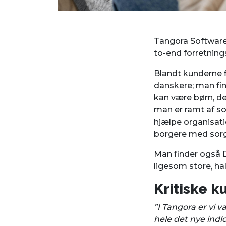
Tangora Software 
to-end forretnin
Blandt kunderne f
danskere; man fin
kan være børn, de
man er ramt af sor
hjælpe organisati
borgere med sorg
Man finder også D
ligesom store, ha
Kritiske k
”I Tangora er vi 
hele det nye indl