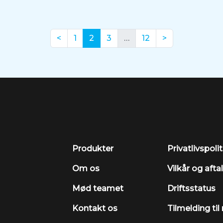
(nuværende)
<
1
2
3
…
12
>
Produkter
Privatlivspolit
Om os
Vilkår og afta
Mød teamet
Driftsstatus
Kontakt os
Tilmelding ti