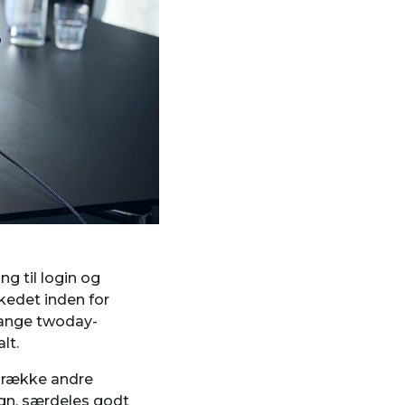
g til login og
kedet inden for
mange twoday-
lt.
n række andre
gn, særdeles godt