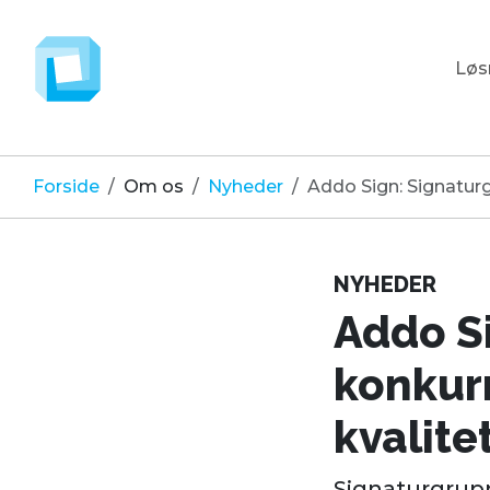
Løsn
Forside
Om os
Nyheder
Addo Sign: Signaturg
NYHEDER
Addo S
konkur
kvalitet
Signaturgrup