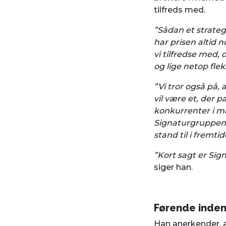
tilfreds med.
”Sådan et strateg
har prisen altid 
vi tilfredse med, 
og lige netop fle
”Vi tror også på,
vil være et, der p
konkurrenter i ma
Signaturgruppen er
stand til i fremti
”Kort sagt er Sig
siger han.
Førende inden 
Han anerkender, a