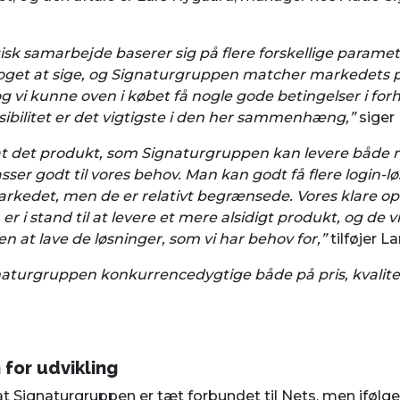
isk samarbejde baserer sig på flere forskellige parametr
noget at sige, og Signaturgruppen matcher markedets p
og vi kunne oven i købet få nogle gode betingelser i forhold
ksibilitet er det vigtigste i den her sammenhæng,”
siger
 at det produkt, som Signaturgruppen kan levere både n
asser godt til vores behov. Man kan godt få flere login-l
rkedet, men de er relativt begrænsede. Vores klare opf
 i stand til at levere et mere alsidigt produkt, og de vi
den at lave de løsninger, som vi har behov for,”
tilføjer L
naturgruppen konkurrencedygtige både på pris, kvalitet o
for udvikling
t Signaturgruppen er tæt forbundet til Nets, men ifølg