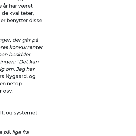
år har været
 de kvaliteter,
der benytter disse
nger, der går på
eres konkurrenter
ppen besidder
ingen: ”Det kan
mig om. Jeg har
rs Nygaard, og
 den netop
r osv.
lt, og systemet
på, lige fra