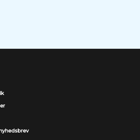
ik
ler
l nyhedsbrev