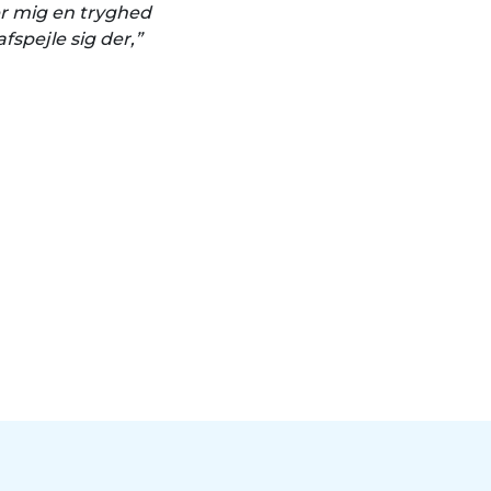
ver mig en tryghed
fspejle sig der,”