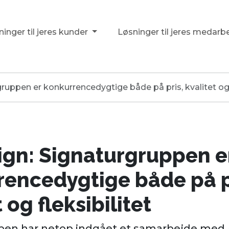
inger til jeres kunder
Løsninger til jeres medarb
ruppen er konkurrencedygtige både på pris, kvalitet og f
ign: Signaturgruppen e
rencedygtige både på p
 og fleksibilitet
pen har netop indgået et samarbejde med