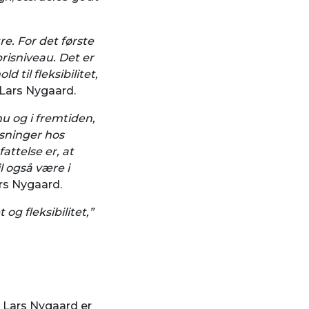
e. For det første
risniveau. Det er
 til fleksibilitet,
 Lars Nygaard.
u og i fremtiden,
øsninger hos
attelse er, at
l også være i
ars Nygaard.
g fleksibilitet,”
e Lars Nygaard er