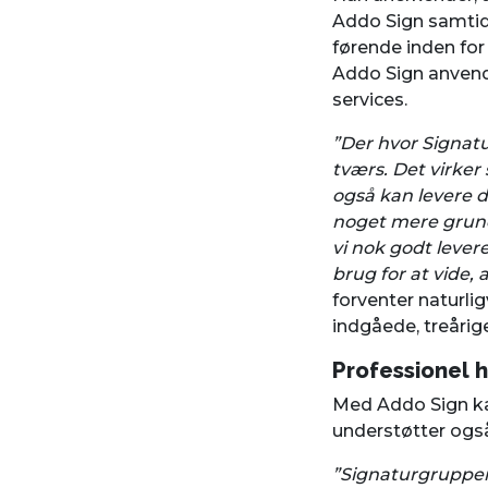
Addo Sign samti
førende inden for 
Addo Sign anvender
services.
”Der hvor Signatu
tværs. Det virker
også kan levere d
noget mere grund
vi nok godt lever
brug for at vide,
forventer naturlig
indgåede, treårig
Professionel 
Med Addo Sign ka
understøtter ogs
”Signaturgruppen 