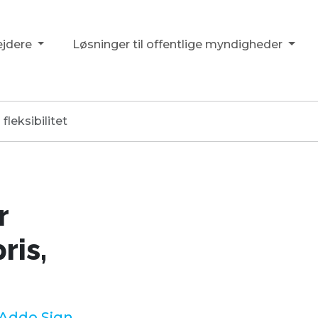
ejdere
Løsninger til offentlige myndigheder
leksibilitet
r
ris,
Addo Sign