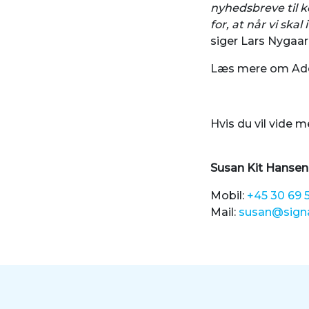
nyhedsbreve til k
for, at når vi ska
siger Lars Nygaar
Læs mere om Ad
Hvis du vil vide 
Susan Kit Hansen
Mobil:
+45 30 69 
Mail:
susan@sign