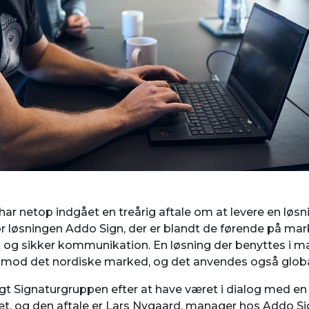
ar netop indgået en treårig aftale om at levere en løsnin
or løsningen Addo Sign, der er blandt de førende på mar
ft og sikker kommunikation. En løsning der benyttes i 
 imod det nordiske marked, og det anvendes også globa
gt Signaturgruppen efter at have været i dialog med e
et, og den aftale er Lars Nygaard, manager hos Addo Si