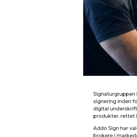
Signaturgruppen h
signering inden f
digital underskri
produkter, rettet
Addo Sign har val
brokere i marked