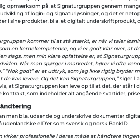
dig opmærksom på, at Signaturgruppen gennem mange 
udvikling af login- og signaturløsninger, og det er netop
 i sine produkter, bl.a. et digitalt underskriftprodukt, 
rgruppen kommer til at stå stærkt, er når vi taler løsni
 som en kernekompetence, og vi er godt klar over, at d
en slags, men min klare opfattelse er, at Signaturgru
viden. Når man spørger i markedet, hører vi ofte vend
e.” ”Nok godt” er et udtryk, som jeg ikke rigtig bryder 
 at de kan levere. Og det kan Signaturgruppen,”
siger La
vis, at Signaturgruppen kan leve op til at det, der står i
e kontrakt, som indeholder alt angående svartider, prise
håndtering
n man bl.a. udsende og underskrive dokumenter digita
å udenlandske eID’er som svensk og norsk BankID.
virker professionelle i deres måde at håndtere tingene 