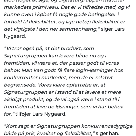
markedets prisniveau. Det er vi tilfredse med, og vi
kunne oven i købet få nogle gode betingelser i
forhold til fleksibilitet, og lige netop fleksibilitet er
det vigtigste i den her sammenhæng,”
siger Lars
Nygaard.
”Vi tror også på, at det produkt, som
Signaturgruppen kan levere både nu og i
fremtiden, vil være et, der passer godt til vores
behov. Man kan godt få flere login-løsninger hos
konkurrenter i markedet, men de er relativt
begrænsede. Vores klare opfattelse er, at
Signaturgruppen er i stand til at levere et mere
alsidigt produkt, og de vil også være i stand til i
fremtiden at lave de løsninger, som vi har behov
for,”
tilføjer Lars Nygaard.
”Kort sagt er Signaturgruppen konkurrencedygtige
både på pris, kvalitet og fleksibilitet,”
siger han.