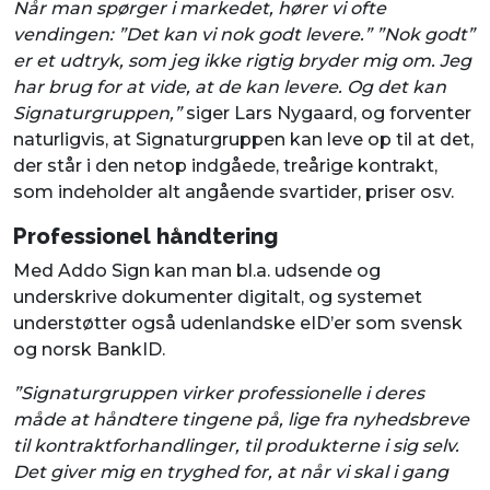
Når man spørger i markedet, hører vi ofte
vendingen: ”Det kan vi nok godt levere.” ”Nok godt”
er et udtryk, som jeg ikke rigtig bryder mig om. Jeg
har brug for at vide, at de kan levere. Og det kan
Signaturgruppen,”
siger Lars Nygaard, og forventer
naturligvis, at Signaturgruppen kan leve op til at det,
der står i den netop indgåede, treårige kontrakt,
som indeholder alt angående svartider, priser osv.
Professionel håndtering
Med Addo Sign kan man bl.a. udsende og
underskrive dokumenter digitalt, og systemet
understøtter også udenlandske eID’er som svensk
og norsk BankID.
”Signaturgruppen virker professionelle i deres
måde at håndtere tingene på, lige fra nyhedsbreve
til kontraktforhandlinger, til produkterne i sig selv.
Det giver mig en tryghed for, at når vi skal i gang