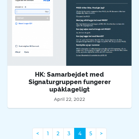
HK: Samarbejdet med
Signaturgruppen fungerer
upåklageligt
April 22, 2022
(nuværende)
<
1
2
3
4
5
>