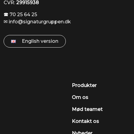
CVR:
29915938
🕿 70 25 64 25
✉
info@signaturgruppen.dk
English version
Produkter
Om os
Mød teamet
Kontakt os
Nyheder