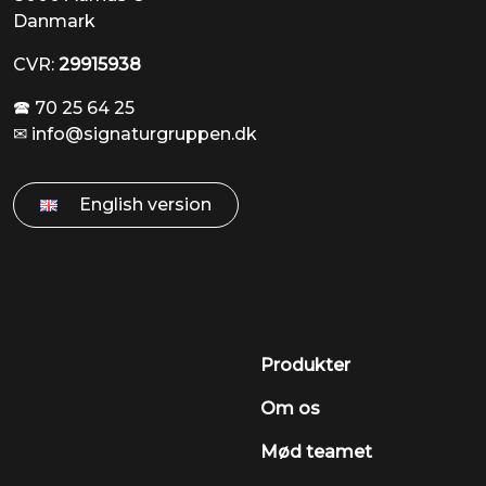
Danmark
CVR:
29915938
🕿 70 25 64 25
✉
info@signaturgruppen.dk
English version
Produkter
Om os
Mød teamet