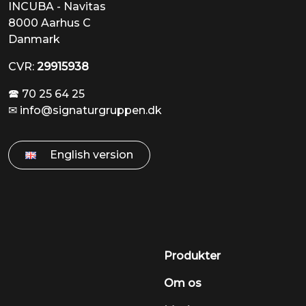
INCUBA - Navitas
8000 Aarhus C
Danmark
CVR:
29915938
🕿 70 25 64 25
✉
info@signaturgruppen.dk
English version
Produkter
Om os