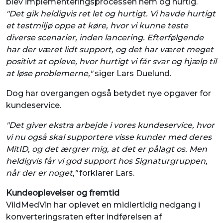
blev implementeringsprocessen nem og hurtig.
"Det gik heldigvis ret let og hurtigt. Vi havde hurtigt
et testmiljø oppe at køre, hvor vi kunne teste
diverse scenarier, inden lancering. Efterfølgende
har der været lidt support, og det har været meget
positivt at opleve, hvor hurtigt vi får svar og hjælp til
at løse problemerne,"
siger Lars Duelund.
Dog har overgangen også betydet nye opgaver for
kundeservice.
"Det giver ekstra arbejde i vores kundeservice, hvor
vi nu også skal supportere visse kunder med deres
MitID, og det ærgrer mig, at det er pålagt os. Men
heldigvis får vi god support hos Signaturgruppen,
når der er noget,"
forklarer Lars.
Kundeoplevelser og fremtid
VildMedVin har oplevet en midlertidig nedgang i
konverteringsraten efter indførelsen af