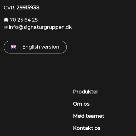
CVR:
29915938
🕿 70 25 64 25
✉
info@signaturgruppen.dk
English version
Produkter
Om os
Mød teamet
Kontakt os