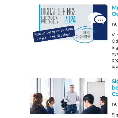
Mø
O
19.
Vi 
Od
Sig
nye
or
ide
Si
be
C
19.
Si