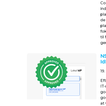
Co
ind
pl
de
pla
fo
til
ge
NS
Id
19.
Eft
IT
go
go
at 