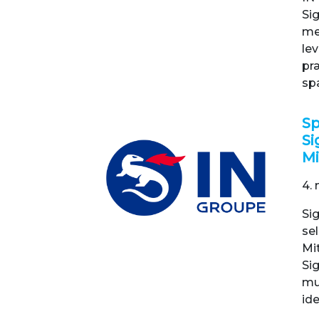
Si
me
le
præ
sp
Sp
Si
Mi
4. 
Sig
se
Mit
Si
mul
ide