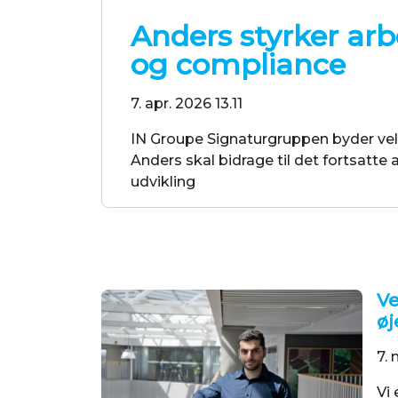
Anders styrker ar
og compliance
7. apr. 2026 13.11
IN Groupe Signaturgruppen byder vel
Anders skal bidrage til det fortsatt
udvikling
Ve
øj
7. 
Vi 