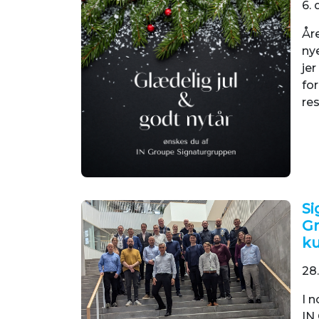
6. 
År
ny
je
for
res
Si
Gr
k
28.
I n
IN