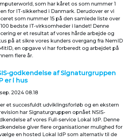
mputerworld, som har kåret os som nummer 1
en for IT-sikkerhed i Danmark. Derudover er vi
aceret som nummer 15 på den samlede liste over
 100 bedste IT-virksomheder i landet! Denne
cering er et resultat af vores hårde arbejde og
kus på at sikre vores kunders overgang fra NemID
 MitID, en opgave vi har forberedt og arbejdet på
nnem flere år.
IS-godkendelse af Signaturgruppen
P er i hus
 sep. 2024 08.18
er et succesfuldt udviklingsforløb og en ekstern
-revision har Signaturgruppen opnået NSIS-
dkendelse af vores Full-service Lokal IdP. Denne
dkendelse giver flere organisationer mulighed for
vælge en hosted Lokal IdP som alternativ til de