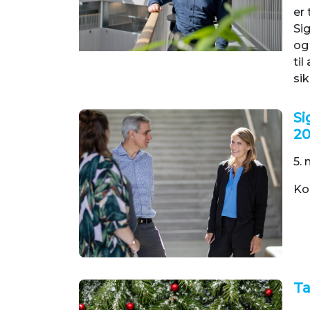
er 
Si
og
til
sik
Si
2
5. 
Ko
Ta