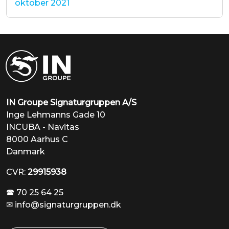
oktober 2021
IN Groupe Signaturgruppen A/S
Inge Lehmanns Gade 10
INCUBA - Navitas
8000 Aarhus C
Danmark
CVR:
29915938
🕿 70 25 64 25
✉
info@signaturgruppen.dk