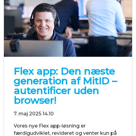
Flex app: Den næste
generation af MitID –
autentificer uden
browser!
7. maj 2025 14.10
Vores nye Flex app-løsning er
færdigudviklet, revideret og venter kun på